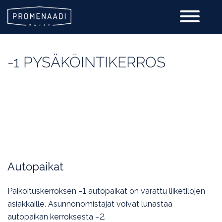
-1 PYSÄKÖINTIKERROS
Fin
Eng
Rus
Est
Esittely
Galleria
RAKENNUKSISTA
Autopaikat
Liiketilat
Paikoituskerroksen −1 autopaikat on varattu liiketilojen
asiakkaille. Asunnonomistajat voivat lunastaa
YHTEYSTIEDOT
autopaikan kerroksesta −2.