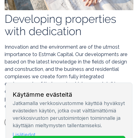
Developing properties
with dedication
Innovation and the environment are of the utmost
importance to Estmak Capital. Our developments are
based on the latest knowledge in the fields of design
and construction, and the business and residential
complexes we create form fully integrated
environments of their own in which every detail is
carefully considered. We want to offer the best
Käytämme evästeitä
property development in the Baltic States and to
Jatkamalla verkkosivustomme käyttöä hyväksyt
create sustainable value for future generations.
evästeiden käytön, jotka ovat välttämättömiä
verkkosivuston perustoimintojen toiminnalle ja
käyttäjän mieltymysten tallentamiseksi.
Lisätiedot