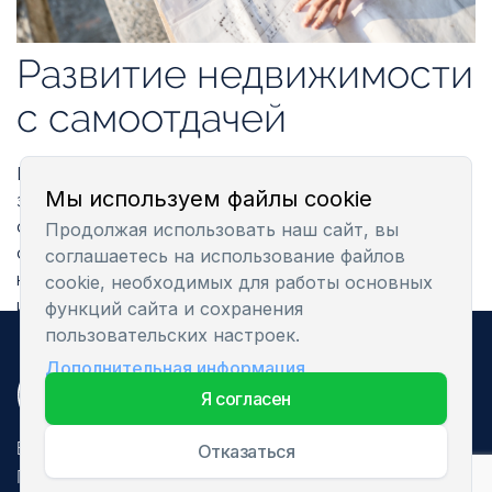
Развитие недвижимости
с самоотдачей
Инновации и окружающая среда имеют важное
Мы используем файлы cookie
значение для Estmak Capital. Наши разработки
основаны на последних знаниях в области дизайна и
Продолжая использовать наш сайт, вы
строительства, а бизнес- и жилые комплексы,
соглашаетесь на использование файлов
которые мы создаем, формируют полностью
cookie, необходимых для работы основных
интегрированные среды, в которых каждая деталь
функций сайта и сохранения
тщательно прорабатывается. Мы хотим предложить
пользовательских настроек.
лучшую разработку недвижимости в странах Балтии
Дополнительная информация
и создать устойчивую ценность для будущих
я согласен
поколений.
Все права защищены. 2025
отказаться
Политика конфиденциальности