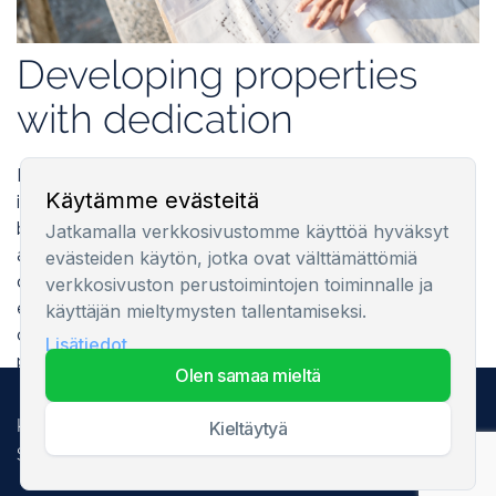
Developing properties
with dedication
Innovation and the environment are of the utmost
Käytämme evästeitä
importance to Estmak Capital. Our developments are
based on the latest knowledge in the fields of design
Jatkamalla verkkosivustomme käyttöä hyväksyt
and construction, and the business and residential
evästeiden käytön, jotka ovat välttämättömiä
complexes we create form fully integrated
verkkosivuston perustoimintojen toiminnalle ja
environments of their own in which every detail is
käyttäjän mieltymysten tallentamiseksi.
carefully considered. We want to offer the best
Lisätiedot
property development in the Baltic States and to
olen samaa mieltä
create sustainable value for future generations.
Kaikki oikeudet pidetään. 2025
kieltäytyä
Security information