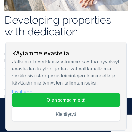
Developing properties
with dedication
Innovation and the environment are of the utmost
Käytämme evästeitä
importance to Estmak Capital. Our developments are
based on the latest knowledge in the fields of design
Jatkamalla verkkosivustomme käyttöä hyväksyt
and construction, and the business and residential
evästeiden käytön, jotka ovat välttämättömiä
complexes we create form fully integrated
verkkosivuston perustoimintojen toiminnalle ja
environments of their own in which every detail is
käyttäjän mieltymysten tallentamiseksi.
carefully considered. We want to offer the best
Lisätiedot
property development in the Baltic States and to
olen samaa mieltä
create sustainable value for future generations.
Kaikki oikeudet pidetään. 2025
kieltäytyä
Security information