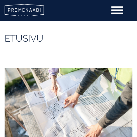
ETUSIVU
Esittely
Galleria
RAKENNUKSISTA
Liiketilat
YHTEYSTIEDOT